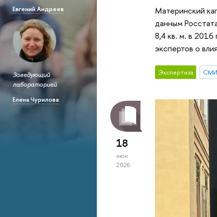
Евгений Андреев
Материнский кап
данным Росстата
8,4 кв. м. в 201
экспертов о вли
Экспертиза
СМ
Заведующий
лабораторией
Елена Чурилова
18
июн
2026