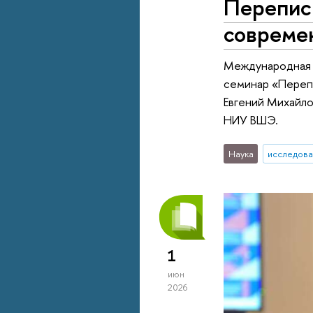
Переписи
совреме
Международная л
семинар «Перепи
Евгений Михайло
НИУ ВШЭ.
Наука
исследова
1
июн
2026