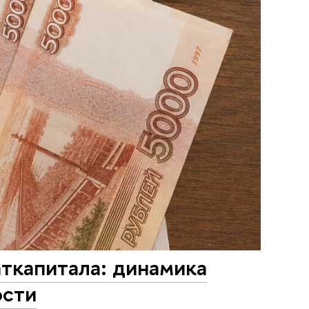
аткапитала: динамика
ости