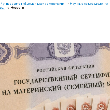
й университет «Высшая школа экономики»
Научные подразделения
овья
Новости