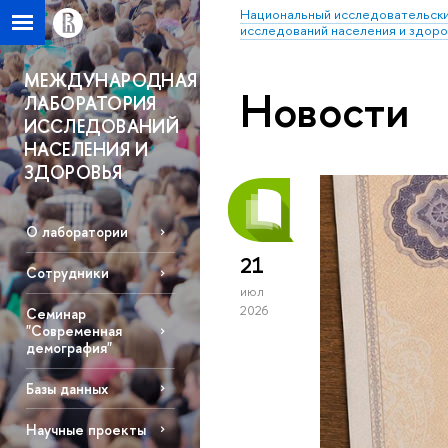
Национальный исследовательски
исследований населения и здор
МЕЖДУНАРОДНАЯ
Новости
ЛАБОРАТОРИЯ
ИССЛЕДОВАНИЙ
НАСЕЛЕНИЯ И
ЗДОРОВЬЯ
О лаборатории
21
Сотрудники
июл
2026
Семинар
"Современная
демография"
Базы данных
Научные проекты