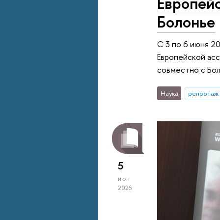
Европей
Болонье
С 3 по 6 июня 2
Европейской асс
совместно с Бол
Наука
репортаж 
5
июн
2026