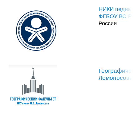
НИКИ педиатри
ФГБОУ ВО РНИМ
России
Географическ
Ломоносова
,