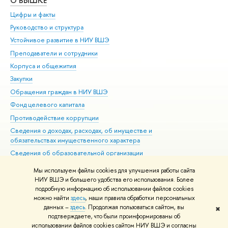
О ВЫШКЕ
ОБ
Цифры и факты
Ли
Руководство и структура
Дов
Устойчивое развитие в НИУ ВШЭ
Ол
Преподаватели и сотрудники
При
Корпуса и общежития
Вы
Закупки
При
Обращения граждан в НИУ ВШЭ
Ас
Фонд целевого капитала
До
Противодействие коррупции
Цен
Сведения о доходах, расходах, об имуществе и
Би
обязательствах имущественного характера
Об
Сведения об образовательной организации
Обр
Людям с ограниченными возможностями здоровья
Мы используем файлы cookies для улучшения работы сайта
Единая платежная страница
НИУ ВШЭ и большего удобства его использования. Более
подробную информацию об использовании файлов cookies
Работа в Вышке
можно найти
здесь
, наши правила обработки персональных
данных –
здесь
. Продолжая пользоваться сайтом, вы
✖
Редактору
подтверждаете, что были проинформированы об
© НИУ ВШЭ 1993–2026
Адреса и контакты
Условия использования
использовании файлов cookies сайтом НИУ ВШЭ и согласны