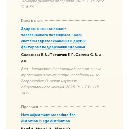
Демографическое обозрение. 2026. Т. 13. № 2.
С. 4-36.
Глава в книге
Здоровье как компонент
человеческого потенциала - роль
системы здравоохранения и других
факторов в поддержании здоровья
Селезнева Е. В., Потапчик Е. Г., Сажина С. В. и
др.
В кн.: Человеческий потенциал: современные
трактовки и результаты исследований. М.:
Всероссийский центр изучения
общественного мнения, 2023. Гл. 1.7. С. 113-
142.
Препринт
New adjustment procedure for
distortion in age distribution
Rasul A., Nasir J. A., Jdanov D.