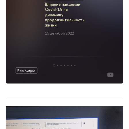
Влияние пандемии
Covid-19 
Covid-19 на
2021 год
динамику
2 декабря
продолжительности
жизни
15 декабря 2022
Все видео