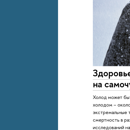
Здоровье
на самоч
Холод может быт
холодом – около
экстремальные т
смертность в ра
исследований н