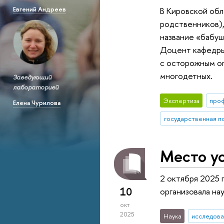
Евгений Андреев
В Кировской обл
родственников),
название «бабуш
Доцент кафедры
с осторожным о
многодетных.
Заведующий
лабораторией
Экспертиза
про
Елена Чурилова
государственная п
Место у
2 октября 2025 
10
организовала на
окт
2025
Наука
исследова