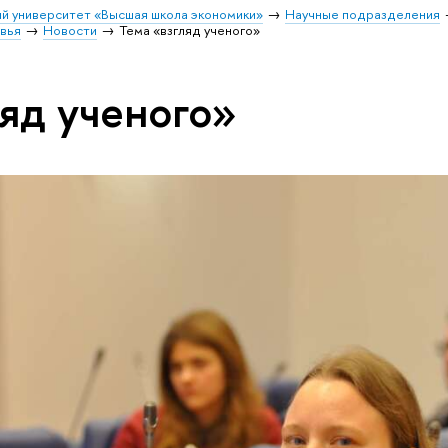
й университет «Высшая школа экономики»
Научные подразделения
овья
Новости
Тема «взгляд ученого»
ляд ученого»