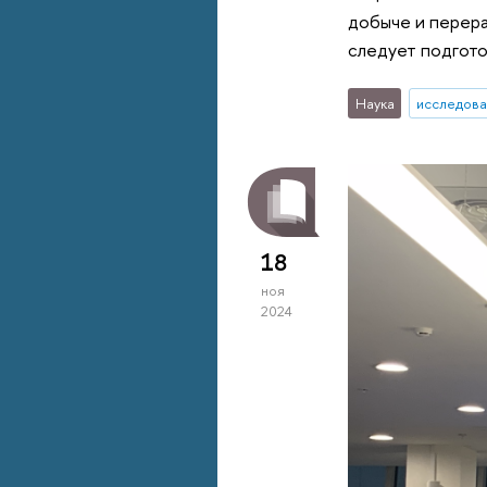
добыче и перер
следует подгото
Наука
исследова
18
ноя
2024