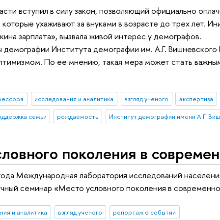
асти вступил в силу закон, позволяющий официально опла
 которые ухаживают за внуками в возрасте до трех лет. И
кина зарплата», вызвала живой интерес у демографов.
 демографии Института демографии им. А.Г. Вишневского
птимизмом. По ее мнению, такая мера может стать важны
фессора
исследования и аналитика
взгляд ученого
экспертиза
оддержка семьи
рождаемость
словного поколения в совреме
года Международная лаборатория исследований населени
учный семинар «Место условного поколения в современн
ния и аналитика
взгляд ученого
репортаж о событии