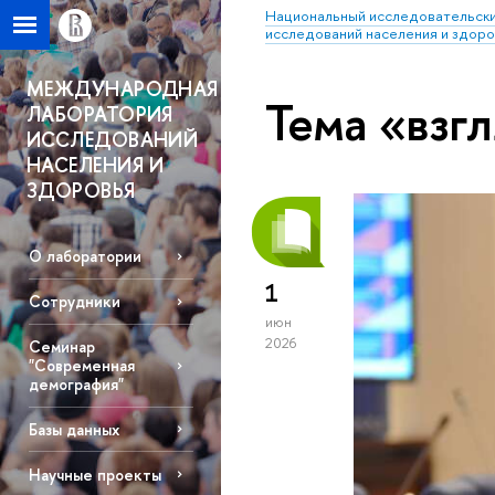
Национальный исследовательски
исследований населения и здор
МЕЖДУНАРОДНАЯ
Тема «взг
ЛАБОРАТОРИЯ
ИССЛЕДОВАНИЙ
НАСЕЛЕНИЯ И
ЗДОРОВЬЯ
О лаборатории
1
Сотрудники
июн
2026
Семинар
"Современная
демография"
Базы данных
Научные проекты