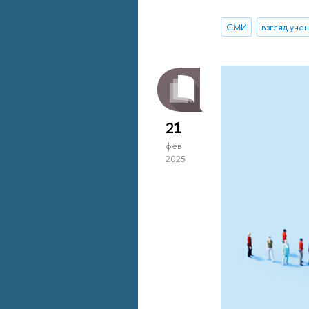
СМИ
взгляд уче
21
фев
2025