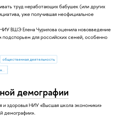
чивать труд неработающих бабушек (или других
нициатива, уже получившая неофициальное
 НИУ ВШЭ Елена Чурилова оценила нововведение
м подспорьем для российских семей, особенно
общественная деятельность
Институт демографии имени А.Г. Вишневского
нной демографии
я и здоровья НИУ «Высшая школа экономики»
ой демографии».