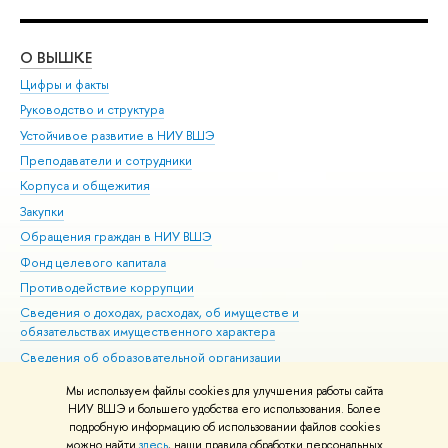
О ВЫШКЕ
ОБ
Цифры и факты
Ли
Руководство и структура
Дов
Устойчивое развитие в НИУ ВШЭ
Ол
Преподаватели и сотрудники
При
Корпуса и общежития
Вы
Закупки
При
Обращения граждан в НИУ ВШЭ
Ас
Фонд целевого капитала
До
Противодействие коррупции
Цен
Сведения о доходах, расходах, об имуществе и
Би
обязательствах имущественного характера
Об
Сведения об образовательной организации
Обр
Людям с ограниченными возможностями здоровья
Мы используем файлы cookies для улучшения работы сайта
Единая платежная страница
НИУ ВШЭ и большего удобства его использования. Более
подробную информацию об использовании файлов cookies
Работа в Вышке
можно найти
здесь
, наши правила обработки персональных