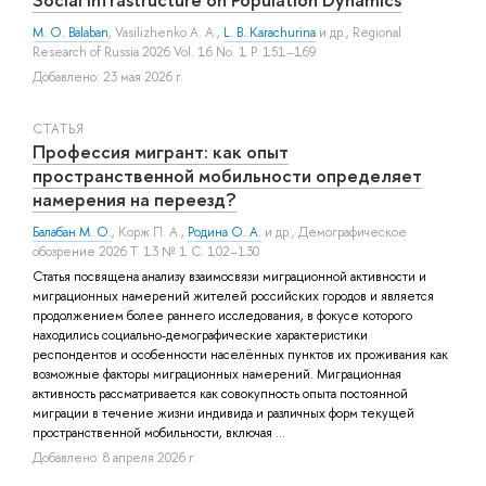
M. O. Balaban
,
Vasilizhenko A. A.
,
L. B. Karachurina
и др.
, Regional
Research of Russia 2026 Vol. 16 No. 1 P. 151–169
Добавлено: 23 мая 2026 г.
СТАТЬЯ
Профессия мигрант: как опыт
пространственной мобильности определяет
намерения на переезд?
Балабан М. О.
,
Корж П. А.
,
Родина О. А.
и др.
, Демографическое
обозрение 2026 Т. 13 № 1 С. 102–130
Статья посвящена анализу взаимосвязи миграционной активности и
миграционных намерений жителей российских городов и является
продолжением более раннего исследования, в фокусе которого
находились социально-демографические характеристики
респондентов и особенности населённых пунктов их проживания как
возможные факторы миграционных намерений. Миграционная
активность рассматривается как совокупность опыта постоянной
миграции в течение жизни индивида и различных форм текущей
пространственной мобильности, включая ...
Добавлено: 8 апреля 2026 г.