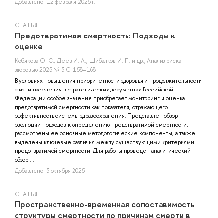
Добавлено: 12 февраля 2026 г.
СТАТЬЯ
Предотвратимая смертность: Подходы к
оценке
Кобякова О. С.
,
Деев И. А.
,
Шибалков И. П.
и др.
, Анализ риска
здоровью 2025 № 3 С. 158–168
В условиях повышения приоритетности здоровья и продолжительности
жизни населения в стратегических документах Российской
Федерации особое значение приобретает мониторинг и оценка
предотвратимой смертности как показателя, отражающего
эффективность системы здравоохранения. Представлен обзор
эволюции подходов к определению предотвратимой смертности,
рассмотрены ее основные методологические компоненты, а также
выделены ключевые различия между существующими критериями
предотвратимой смертности. Для работы проведен аналитический
обзор ...
Добавлено: 3 октября 2025 г.
СТАТЬЯ
Пространственно-временная сопоставимость
структуры смертности по причинам смерти в