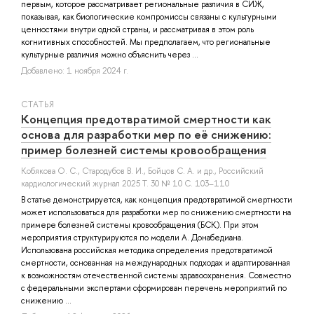
первым, которое рассматривает региональные различия в СИЖ,
показывая, как биологические компромиссы связаны с культурными
ценностями внутри одной страны, и рассматривая в этом роль
когнитивных способностей. Мы предполагаем, что региональные
культурные различия можно объяснить через ...
Добавлено: 1 ноября 2024 г.
СТАТЬЯ
Концепция предотвратимой смертности как
основа для разработки мер по её снижению:
пример болезней системы кровообращения
Кобякова О. С.
,
Стародубов В. И.
,
Бойцов С. А.
и др.
, Российский
кардиологический журнал 2025 Т. 30 № 10 С. 103–110
В статье демонстрируется, как концепция предотвратимой смертности
может использоваться для разработки мер по снижению смертности на
примере болезней системы кровообращения (БСК). При этом
мероприятия структурируются по модели А. Донабедиана.
Использована российская методика определения предотвратимой
смертности, основанная на международных подходах и адаптированная
к возможностям отечественной системы здравоохранения. Совместно
с федеральными экспертами сформирован перечень мероприятий по
снижению ...