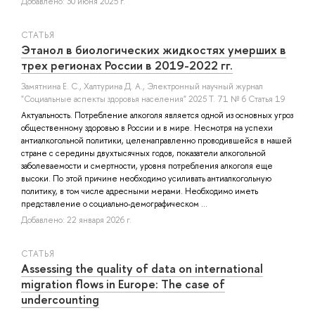
Добавлено: 30 июня 2025 г.
СТАТЬЯ
Этанол в биологических жидкостях умерших в
трех регионах России в 2019-2022 гг.
Замятнина Е. С.
,
Халтурина Д. А.
, Электронный научный журнал
"Социальные аспекты здоровья населения" 2025 Т. 71 № 6 Статья 19
Актуальность. Потребление алкоголя является одной из основных угроз
общественному здоровью в России и в мире. Несмотря на успехи
антиалкогольной политики, целенаправленно проводившейся в нашей
стране с середины двухтысячных годов, показатели алкогольной
заболеваемости и смертности, уровня потребления алкоголя еще
высоки. По этой причине необходимо усиливать антиалкогольную
политику, в том числе адресными мерами. Необходимо иметь
представление о социально-демографическом ...
Добавлено: 22 января 2026 г.
СТАТЬЯ
Assessing the quality of data on international
migration flows in Europe: The case of
undercounting