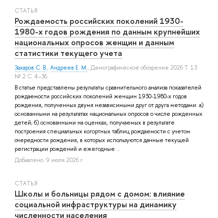
СТАТЬЯ
Рождаемость российских поколений 1930-
1980-х годов рождения по данным крупнейших
национальных опросов женщин и данным
статистики текущего учета
Захаров С. В.
,
Андреев Е. М.
, Демографическое обозрение 2026 Т. 13
№ 2 С. 4–36
В статье представлены результаты сравнительного анализа показателей
рождаемости российских поколений женщин 1930-1980-х годов
рождения, полученных двумя независимыми друг от друга методами: а)
основанными на результатах национальных опросов о числе рожденных
детей; б) основанными на оценках, получаемых в результате
построения специальных когортных таблиц рождаемости с учетом
очередности рождения, в которых используются данные текущей
регистрации рождений и ежегодные ...
Добавлено: 9 июля 2026 г.
СТАТЬЯ
Школы и больницы рядом с домом: влияние
социальной инфраструктуры на динамику
численности населения