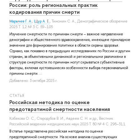
России: роль региональных практик
кодирования причин смерти
Марычев Г. А.
,
Щур А. Е.
,
Тимонин С. А.
, Демографическое обозрение
2025 Т. 12 № 3 С. 59–105
Изучение смертности по причинам смерти – важное направление
демографии и общественного здравоохранения, имеющее прикладное
значение для формирования политики в области охраны здоровья.
Однако, как показано в предыдущих исследованиях по России и другим
странам, за объективными динамикой и региональными различиями в
структуре смертности по причинам могут скрываться субъективные
факторы, включая «устоявшиеся» особенности выбора первоначальной
причины смерти. ...
Добавлено: 3 октября 2025 г.
СТАТЬЯ
Российская методика по оценке
предотвратимой смертности населения
Кобякова О. С.
,
Стародубов В. И.
,
Авдеев С. Н.
и др.
, Вестник
Российской академии медицинских наук 2025 Т. 80 № 4 С. 298–311
В статье представлена российская методика по оценке
предотвратимой смертности. На основе анализа существующих