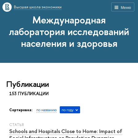
Высшая школа экономики
Меню
Международная
лаборатория исследований
населения и здоровья
Публикации
153 ПУБЛИКАЦИИ
Сортировка:
по названию
по году
СТАТЬЯ
Schools and Hospitals Close to Home: Impact of
Social Infrastructure on Population Dynamics