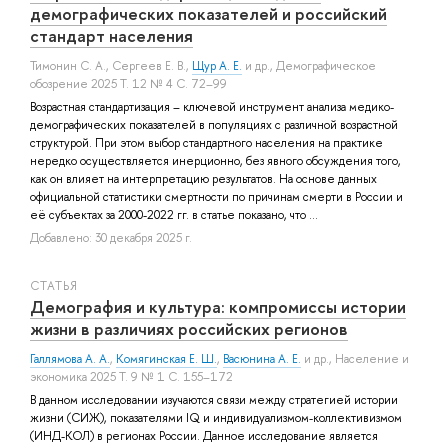
демографических показателей и российский
стандарт населения
Тимонин С. А.
,
Сергеев Е. В.
,
Щур А. Е.
и др.
, Демографическое
обозрение 2025 Т. 12 № 4 С. 72–99
Возрастная стандартизация – ключевой инструмент анализа медико-
демографических показателей в популяциях с различной возрастной
структурой. При этом выбор стандартного населения на практике
нередко осуществляется инерционно, без явного обсуждения того,
как он влияет на интерпретацию результатов. На основе данных
официальной статистики смертности по причинам смерти в России и
её субъектах за 2000-2022 гг. в статье показано, что ...
Добавлено: 30 декабря 2025 г.
СТАТЬЯ
Демография и культура: компромиссы истории
жизни в различиях российских регионов
Галлямова А. А.
,
Комягинская Е. Ш.
,
Васюнина А. Е.
и др.
, Население и
экономика 2025 Т. 9 № 1 С. 155–172
В данном исследовании изучаются связи между стратегией истории
жизни (СИЖ), показателями IQ и индивидуализмом-коллективизмом
(ИНД-КОЛ) в регионах России. Данное исследование является