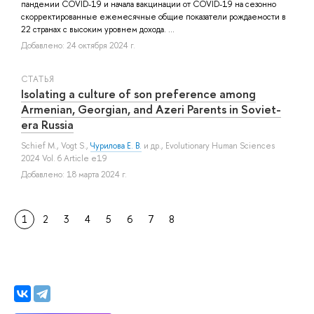
пандемии COVID-19 и начала вакцинации от COVID-19 на сезонно
скорректированные ежемесячные общие показатели рождаемости в
22 странах с высоким уровнем дохода. ...
Добавлено: 24 октября 2024 г.
СТАТЬЯ
Isolating a culture of son preference among
Armenian, Georgian, and Azeri Parents in Soviet-
era Russia
Schief M.
,
Vogt S.
,
Чурилова Е. В.
и др.
, Evolutionary Human Sciences
2024 Vol. 6 Article e19
Добавлено: 18 марта 2024 г.
1
2
3
4
5
6
7
8