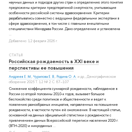
научных данных и подходов других стран к определению этого понятия
предложены критерии предотвратимой смертности, учитывающие
особенности российской системы здравоохранения. Критерии
разрабатывались совместно с ведущими федеральными экспертами в
сфере здравоохранения, в том числе с главными внештатными
специалистами Минздрава России. Дано определение и установлена
...
Добавлено: 12 февраля 2026 г.
СТАТЬЯ
Российская рождаемость в XXI веке и
перспективы ее повышения
Андреев Е. М.
,
Чурилова Е. В.
,
Родина О. А.
и др.
, Демографическое
обозрение 2025 Т. 12 № 2 С. 87–107
Снижение коэффициента суммарной рождаемости, наблюдаемое в
России со второй половины 2010-х годов, вызывает большое
беспокойство среди политиков и общественности и ведет к
появлению разнообразных инициатив, направленных на повышение
рождаемости, в частности путем её омоложения. В настоящей статье,
основанной на данных официальной статистики о рождаемости с
привлечением данных Всероссийской переписи населения 2020 г.
(ВПН-2020) и микроданных ...