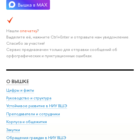
Нашли
опечатку
?
Выделите её, нажмите Ctrl+Enter и отправьте нам уведомление.
Спасибо за участие!
Сервис предназначен только для отправки сообщений об
орфографических и пунктуационных ошибках.
О ВЫШКЕ
ОБ
Цифры и факты
Ли
Руководство и структура
Дов
Устойчивое развитие в НИУ ВШЭ
Ол
Преподаватели и сотрудники
При
Корпуса и общежития
Вы
Закупки
При
Обращения граждан в НИУ ВШЭ
Ас