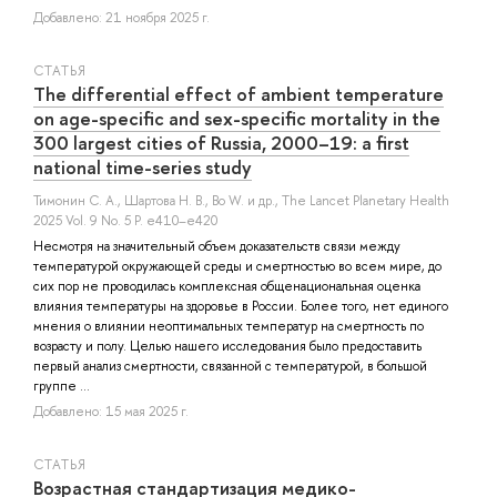
Добавлено: 21 ноября 2025 г.
СТАТЬЯ
The differential effect of ambient temperature
on age-specific and sex-specific mortality in the
300 largest cities of Russia, 2000–19: a first
national time-series study
Тимонин С. А.
,
Шартова Н. В.
,
Bo W.
и др.
, The Lancet Planetary Health
2025 Vol. 9 No. 5 P. e410–e420
Несмотря на значительный объем доказательств связи между
температурой окружающей среды и смертностью во всем мире, до
сих пор не проводилась комплексная общенациональная оценка
влияния температуры на здоровье в России. Более того, нет единого
мнения о влиянии неоптимальных температур на смертность по
возрасту и полу. Целью нашего исследования было предоставить
первый анализ смертности, связанной с температурой, в большой
группе ...
Добавлено: 15 мая 2025 г.
СТАТЬЯ
Возрастная стандартизация медико-