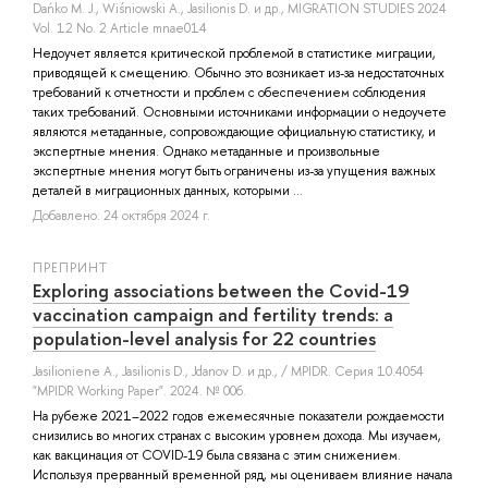
Dańko M. J.
,
Wiśniowski A.
,
Jasilionis D.
и др.
, MIGRATION STUDIES 2024
Vol. 12 No. 2 Article mnae014
Недоучет является критической проблемой в статистике миграции,
приводящей к смещению. Обычно это возникает из-за недостаточных
требований к отчетности и проблем с обеспечением соблюдения
таких требований. Основными источниками информации о недоучете
являются метаданные, сопровождающие официальную статистику, и
экспертные мнения. Однако метаданные и произвольные
экспертные мнения могут быть ограничены из-за упущения важных
деталей в миграционных данных, которыми ...
Добавлено: 24 октября 2024 г.
ПРЕПРИНТ
Exploring associations between the Covid-19
vaccination campaign and fertility trends: a
population-level analysis for 22 countries
Jasilioniene A.
,
Jasilionis D.
,
Jdanov D.
и др.
, / MPIDR. Серия 10.4054
"MPIDR Working Paper". 2024. № 006.
На рубеже 2021–2022 годов ежемесячные показатели рождаемости
снизились во многих странах с высоким уровнем дохода. Мы изучаем,
как вакцинация от COVID-19 была связана с этим снижением.
Используя прерванный временной ряд, мы оцениваем влияние начала