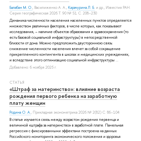
Балабан М. О.
,
Василиженко А. А.
,
Карачурина Л. Б.
и др.
, Известия РАН.
Серия географическая 2026 Т. 90 № S1 С. 208–230
Динамика численности населения населенных пунктов определяется
множеством различных факторов, в числе которых, как показывают
исследования, – наличие объектов образования и здравоохранения (то
есть базовой социальной инфраструктуры) в непосредственной
близости от дома. Можно предположить двустороннюю связь:
снижение численности населения влечет за собой сокращение
прикрепленного контингента в школах и медицинских учреждениях,
и вследствие этого оптимизацию социальной инфраструктуры ...
Добавлено: 6 ноября 2025 г.
СТАТЬЯ
«Штраф за материнство»: влияние возраста
рождения первого ребенка на заработную
плату женщин
Родина О. А.
, Прикладная эконометрика 2026 № 2(82) С. 86–104
В статье изучается связь между возрастом рождения первенца и
величиной «штрафа за материнство» в заработной плате. Панельная
регрессия с фиксированными эффектами построена на данных
Российского мониторинга экономического положения и здоровья