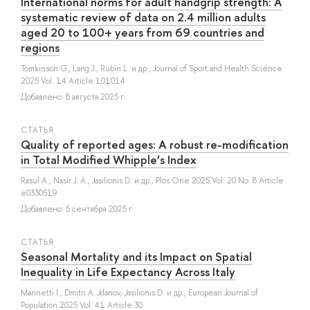
International norms for adult handgrip strength: A
systematic review of data on 2.4 million adults
aged 20 to 100+ years from 69 countries and
regions
Tomkinson G.
,
Lang J.
,
Rubín L.
и др.
, Journal of Sport and Health Science
2025 Vol. 14 Article 101014
Добавлено: 8 августа 2025 г.
СТАТЬЯ
Quality of reported ages: A robust re-modification
in Total Modified Whipple’s Index
Rasul A.
,
Nasir J. A.
,
Jasilionis D.
и др.
, Plos One 2025 Vol. 20 No. 8 Article
e0330519
Добавлено: 5 сентября 2025 г.
СТАТЬЯ
Seasonal Mortality and its Impact on Spatial
Inequality in Life Expectancy Across Italy
Marinetti I.
,
Dmitri A. Jdanov
,
Jasilionis D.
и др.
, European Journal of
Population 2025 Vol. 41 Article 30