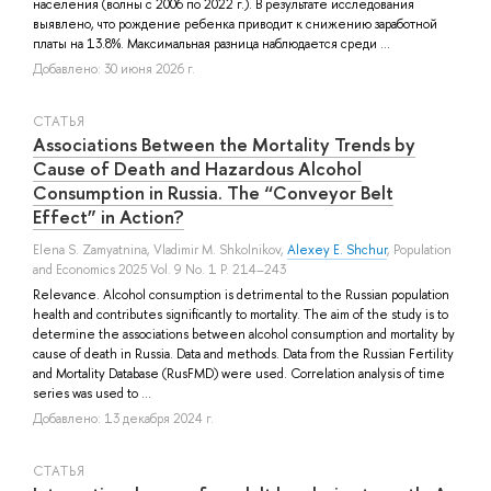
населения (волны с 2006 по 2022 г.). В результате исследования
выявлено, что рождение ребенка приводит к снижению заработной
платы на 13.8%. Максимальная разница наблюдается среди ...
Добавлено: 30 июня 2026 г.
СТАТЬЯ
Associations Between the Mortality Trends by
Cause of Death and Hazardous Alcohol
Consumption in Russia. The “Conveyor Belt
Effect” in Action?
Elena S. Zamyatnina
,
Vladimir M. Shkolnikov
,
Alexey E. Shchur
, Population
and Economics 2025 Vol. 9 No. 1 P. 214–243
Relevance. Alcohol consumption is detrimental to the Russian population
health and contributes significantly to mortality. The aim of the study is to
determine the associations between alcohol consumption and mortality by
cause of death in Russia. Data and methods. Data from the Russian Fertility
and Mortality Database (RusFMD) were used. Correlation analysis of time
series was used to ...
Добавлено: 13 декабря 2024 г.
СТАТЬЯ