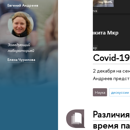
Евгений Андреев
Заведующий
лабораторией
Covid-19
Елена Чурилова
2 декабря на се
Андреев предста
Наука
дискуссии
Различия
время п