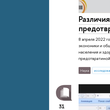
Различия
предотв
8 апреля 2022 г
экономики и об
населения и здо
предотвратимой
Наука
исследова
31