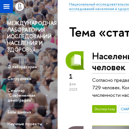
Национальный исследовательски
исследований населения и здор
МЕЖДУНАРОДНАЯ
Тема «ста
ЛАБОРАТОРИЯ
ИССЛЕДОВАНИЙ
НАСЕЛЕНИЯ И
ЗДОРОВЬЯ
Населени
человек
О лаборатории
1
Сотрудники
Согласно предва
фев
729 человек. Ко
2023
Семинар
численности нас
"Современная
демография"
Экспертиза
СМ
Базы данных
Научные проекты