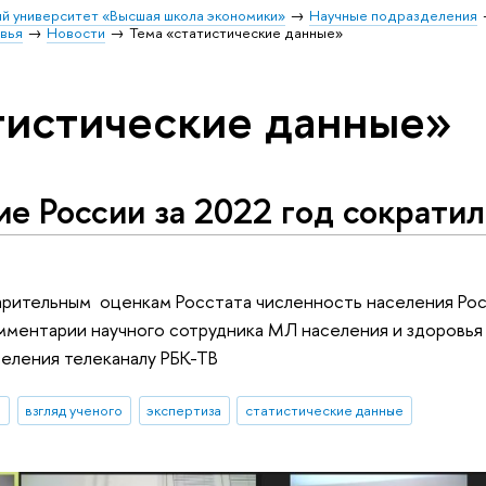
й университет «Высшая школа экономики»
Научные подразделения
овья
Новости
Тема «статистические данные»
тистические данные»
е России за 2022 год сократил
рительным оценкам Росстата численность населения Росс
мментарии научного сотрудника МЛ населения и здоровья
еления телеканалу РБК-ТВ
И
взгляд ученого
экспертиза
статистические данные