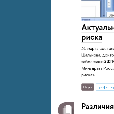
Актуаль
риска
31 марта состоя
Шальнова, докто
заболеваний ФГ
Минздрава Росси
риска».
Наука
профессо
Различи