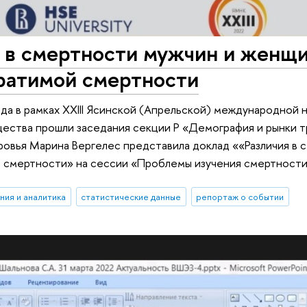
 в смертности мужчин и женщи
ратимой смертности
ода в рамках XXIII Ясинской (Апрельской) международной
щества прошли заседания секции P «Демография и рынки 
ровья Марина Вергелес представила доклад ««Различия в 
 смертности» на сессии «Проблемы изучения смертности
ния и аналитика
статистические данные
репортаж о событии