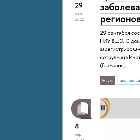
заболев
29
сен
регионо
2022
29 сентября со
НИУ ВШЭ. С докл
зарегистрирован
сотрудница Инст
(Германия).
Наука
исследова
8
апр