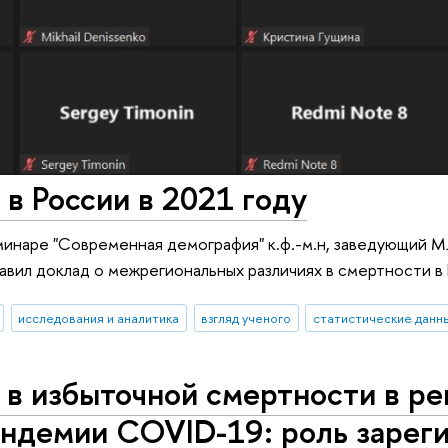
 в России в 2021 году
минаре "Современная демография" к.ф.-м.н, заведующий М
вил доклад о межрегиональных различиях в смертности в 
исследования и аналитика
взгляд ученого
статистические данн
 в избыточной смертности в ре
андемии COVID-19: роль зарег