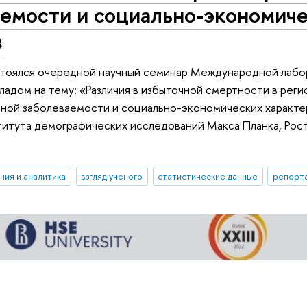
аемости и социально-экономич
в
стоялся очередной научный семинар Международной лабор
адом на тему: «Различия в избыточной смертности в реги
ной заболеваемости и социально-экономических характе
итута демографических исследований Макса Планка, Рост
ния и аналитика
взгляд ученого
статистические данные
репорта