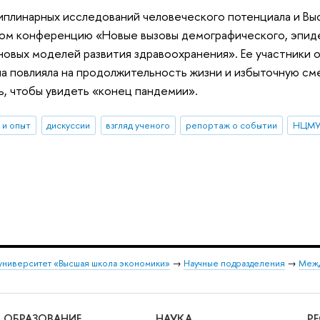
плинарных исследований человеческого потенциала и Вы
ом конференцию «Новые вызовы демографического, эпид
 новых моделей развития здравоохранения». Ее участники 
на повлияла на продолжительность жизни и избыточную см
ь, чтобы увидеть «конец пандемии».
 и опыт
дискуссии
взгляд ученого
репортаж о событии
НЦМ
университет «Высшая школа экономики»
→
Научные подразделения
→
Межд
ОБРАЗОВАНИЕ
НАУКА
Р