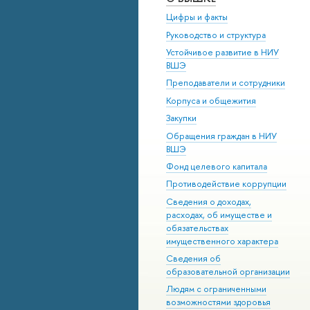
Цифры и факты
Руководство и структура
Устойчивое развитие в НИУ
ВШЭ
Преподаватели и сотрудники
Корпуса и общежития
Закупки
Обращения граждан в НИУ
ВШЭ
Фонд целевого капитала
Противодействие коррупции
Сведения о доходах,
расходах, об имуществе и
обязательствах
имущественного характера
Сведения об
образовательной организации
Людям с ограниченными
возможностями здоровья