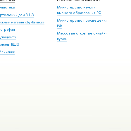
блиотека
Министерство науки и
высшего образования РФ
дательский дом ВШЭ
Министерство просвещения
ижный магазин «БукВышка»
РФ
пография
Массовые открытые онлайн-
диацентр
курсы
рналы ВШЭ
бликации