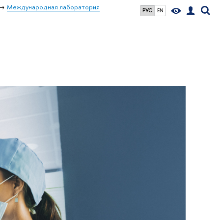
Международная лаборатория
РУС
EN