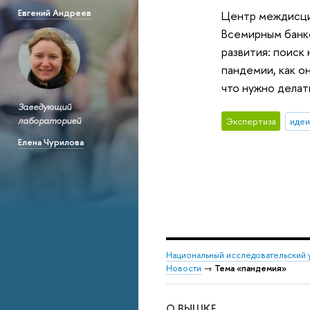
Евгений Андреев
Центр междисци
Всемирным банк
развития: поиск
пандемии, как о
что нужно делат
Заведующий
лабораторией
Экспертиза
идеи
Елена Чурилова
Национальный исследовательский 
Новости
→
Тема «пандемия»
О ВЫШКЕ