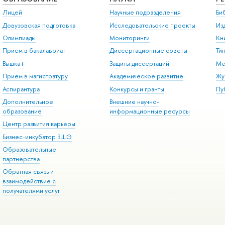
Лицей
Научные подразделения
Би
Довузовская подготовка
Исследовательские проекты
Из
Олимпиады
Мониторинги
Кн
Прием в бакалавриат
Диссертационные советы
Ти
Вышка+
Защиты диссертаций
Ме
Прием в магистратуру
Академическое развитие
Жу
Аспирантура
Конкурсы и гранты
Пу
Дополнительное
Внешние научно-
образование
информационные ресурсы
Центр развития карьеры
Бизнес-инкубатор ВШЭ
Образовательные
партнерства
Обратная связь и
взаимодействие с
получателями услуг