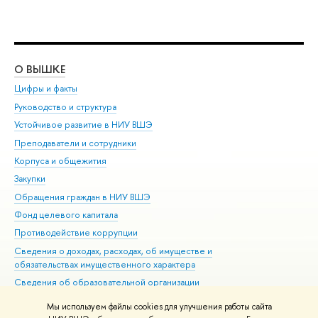
О ВЫШКЕ
ОБ
Цифры и факты
Ли
Руководство и структура
Дов
Устойчивое развитие в НИУ ВШЭ
Ол
Преподаватели и сотрудники
При
Корпуса и общежития
Вы
Закупки
При
Обращения граждан в НИУ ВШЭ
Ас
Фонд целевого капитала
До
Противодействие коррупции
Цен
Сведения о доходах, расходах, об имуществе и
Би
обязательствах имущественного характера
Об
Сведения об образовательной организации
Обр
Людям с ограниченными возможностями здоровья
Мы используем файлы cookies для улучшения работы сайта