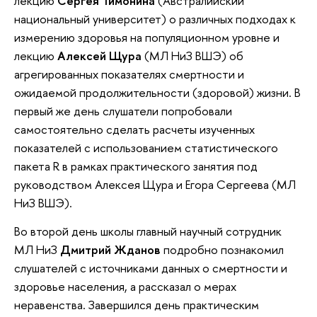
лекцию
Сергея Тимонина
(Австралийский
национальный университет) о различных подходах к
измерению здоровья на популяционном уровне и
лекцию
Алексей Щура
(МЛ НиЗ ВШЭ) об
агрегированных показателях смертности и
ожидаемой продолжительности (здоровой) жизни. В
первый же день слушатели попробовали
самостоятельно сделать расчеты изученных
показателей с использованием статистического
пакета R в рамках практического занятия под
руководством Алексея Щура и Егора Сергеева (МЛ
НиЗ ВШЭ).
Во второй день школы главный научный сотрудник
МЛ НиЗ
Дмитрий Жданов
подробно познакомил
слушателей с источниками данных о смертности и
здоровье населения, а рассказал о мерах
неравенства. Завершился день практическим