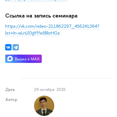
Ссылка на запись семинара
https://vk.com/video-211862297_456241064?
list=ln-wLnLE0gYffe5BbrHGz
29 октября 2025
Дата
Автор