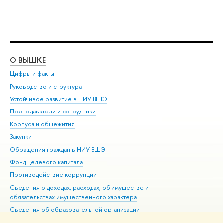
О ВЫШКЕ
ОБ
Цифры и факты
Ли
Руководство и структура
Дов
Устойчивое развитие в НИУ ВШЭ
Ол
Преподаватели и сотрудники
При
Корпуса и общежития
Вы
Закупки
При
Обращения граждан в НИУ ВШЭ
Ас
Фонд целевого капитала
До
Противодействие коррупции
Цен
Сведения о доходах, расходах, об имуществе и
Би
обязательствах имущественного характера
Об
Сведения об образовательной организации
Обр
Людям с ограниченными возможностями здоровья