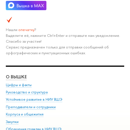
Нашли
опечатку
?
Выделите её, нажмите Ctrl+Enter и отправьте нам уведомление.
Спасибо за участие!
Сервис предназначен только для отправки сообщений об
орфографических и пунктуационных ошибках.
О ВЫШКЕ
ОБ
Цифры и факты
Ли
Руководство и структура
Дов
Устойчивое развитие в НИУ ВШЭ
Ол
Преподаватели и сотрудники
При
Корпуса и общежития
Вы
Закупки
При
Обращения граждан в НИУ ВШЭ
Ас