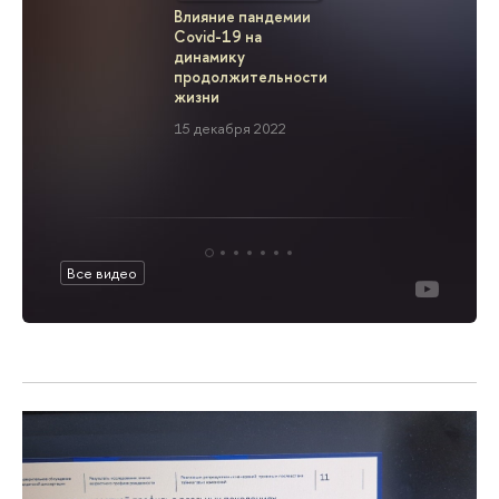
Влияние пандемии
Covid-19 
Covid-19 на
2021 год
динамику
2 декабря
продолжительности
жизни
15 декабря 2022
Все видео