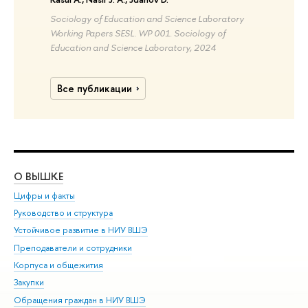
Sociology of Education and Science Laboratory
Working Papers SESL. WP 001. Sociology of
Education and Science Laboratory, 2024
Все публикации
О ВЫШКЕ
ОБ
Цифры и факты
Ли
Руководство и структура
Дов
Устойчивое развитие в НИУ ВШЭ
Ол
Преподаватели и сотрудники
При
Корпуса и общежития
Вы
Закупки
При
Обращения граждан в НИУ ВШЭ
Ас