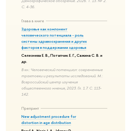
Демографическое обозрение. 2026. Т. 13. № 2.
С. 4-36.
Глава в книге
Здоровье как компонент
человеческого потенциала - роль
системы здравоохранения и других
факторов в поддержании здоровья
Селезнева Е. В., Потапчик Е. Г., Сажина С. В. и
др.
В кн.: Человеческий потенциал: современные
трактовки и результаты исследований. М.:
Всероссийский центр изучения
общественного мнения, 2023. Гл. 1.7. С. 113-
142.
Препринт
New adjustment procedure for
distortion in age distribution
Rasul A., Nasir J. A., Jdanov D.