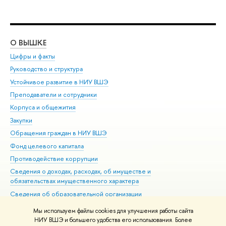
О ВЫШКЕ
ОБ
Цифры и факты
Ли
Руководство и структура
Дов
Устойчивое развитие в НИУ ВШЭ
Ол
Преподаватели и сотрудники
При
Корпуса и общежития
Вы
Закупки
При
Обращения граждан в НИУ ВШЭ
Ас
Фонд целевого капитала
До
Противодействие коррупции
Цен
Сведения о доходах, расходах, об имуществе и
Би
обязательствах имущественного характера
Об
Сведения об образовательной организации
Обр
Людям с ограниченными возможностями здоровья
Мы используем файлы cookies для улучшения работы сайта
Единая платежная страница
НИУ ВШЭ и большего удобства его использования. Более