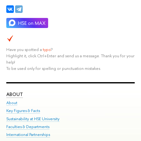
Have you spotted a
typo
?
Highlight it, click Ctrl+Enter and send us a message. Thank you for your
help!
To be used only for spelling or punctuation mistakes.
ABOUT
ST
About
Adm
Key Figures & Facts
Pr
Sustainability at HSE University
Un
Faculties & Departments
Gr
International Partnerships
Ex